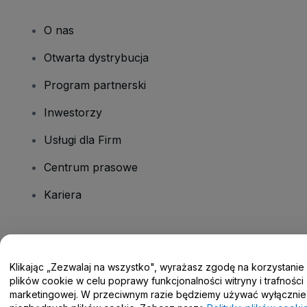
O nas
Otwarta dystrybucja
Program partnerski
Inwestorzy
Usługi dla Firm
Centrum prasowe
Kariera
Masz pytania?
Klikając „Zezwalaj na wszystko", wyrażasz zgodę na korzystanie
Centrum pomocy / Skontaktuj się z nami
plików cookie w celu poprawy funkcjonalności witryny i trafności
marketingowej. W przeciwnym razie będziemy używać wyłącznie