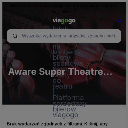
Bilety w odsprzedaży mogą być droższe niż ich wartość
nominalna.
Bilety
-
Bilety
na
koncerty,
bilety
sportowe
&amp;
Aware Super Theatre
bilety
do
(InActive)
teatru
|
Platforma
sprzedaży
biletów
viagogo
Brak wydarzeń zgodnych z filtrami. Kliknij, aby