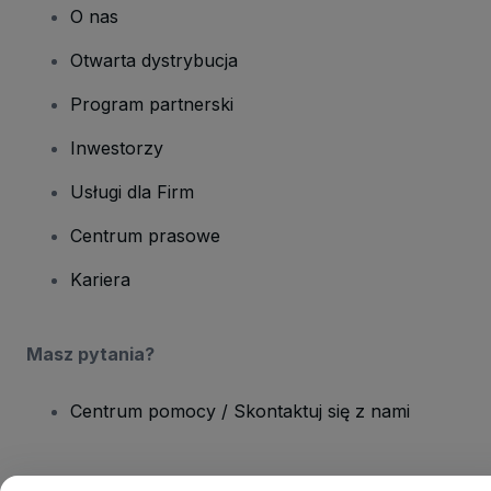
O nas
Otwarta dystrybucja
Program partnerski
Inwestorzy
Usługi dla Firm
Centrum prasowe
Kariera
Masz pytania?
Centrum pomocy / Skontaktuj się z nami