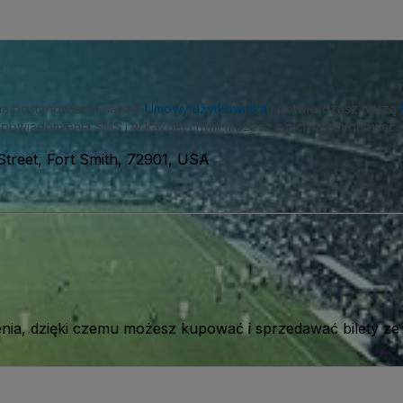
na postanowienia naszej
Umowy użytkownika
i potwierdzasz naszą
powiadomienia SMS i w każdej chwili możesz z nich zrezygnować.
Street, Fort Smith, 72901, USA
ia, dzięki czemu możesz kupować i sprzedawać bilety ze