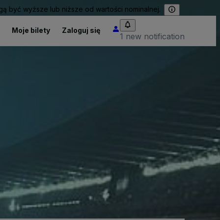
 być wyższe lub niższe od wartości nominalnej.
Moje bilety
Zaloguj się
1 new notification