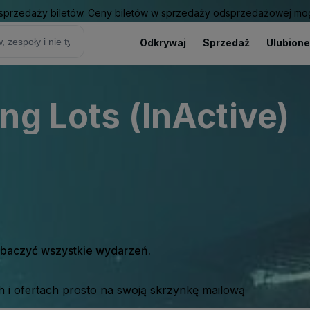
sprzedaży biletów. Ceny biletów w sprzedaży odsprzedażowej mogą
Odkrywaj
Sprzedaż
Ulubione
ng Lots (InActive)
zobaczyć wszystkie wydarzeń.
 i ofertach prosto na swoją skrzynkę mailową