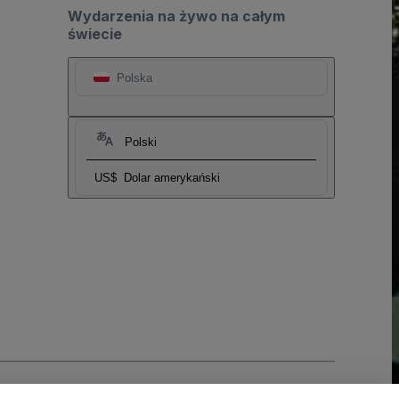
Wydarzenia na żywo na całym
świecie
Polska
Polski
US$
Dolar amerykański