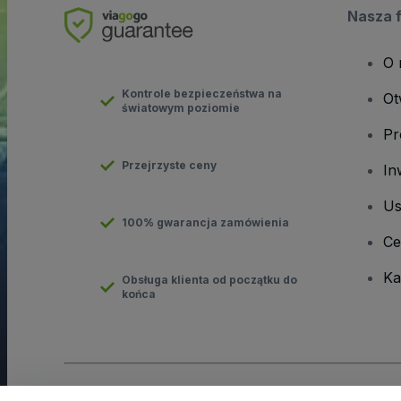
Nasza 
O 
Kontrole bezpieczeństwa na
Ot
światowym poziomie
Pr
Przejrzyste ceny
In
Us
100% gwarancja zamówienia
Ce
Ka
Obsługa klienta od początku do
końca