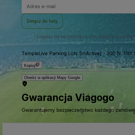
Adres
e-
mail
Dołącz do listy
Logując się lub tworząc konto, wyrażasz zgodę 
TempleLive Parking Lots (InActive)
-
200 N. 11th 
Kopiuj
Otwórz w aplikacji Mapy Google
Gwarancja Viagogo
Gwarantujemy bezpieczeństwo każdego zamówien