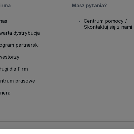
firma
Masz pytania?
nas
Centrum pomocy /
Skontaktuj się z nami
warta dystrybucja
ogram partnerski
westorzy
ługi dla Firm
ntrum prasowe
riera