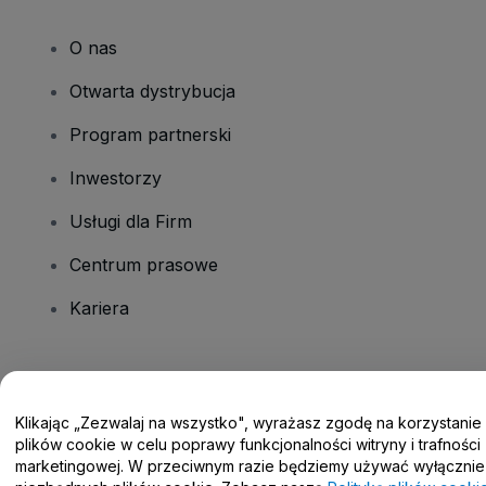
O nas
Otwarta dystrybucja
Program partnerski
Inwestorzy
Usługi dla Firm
Centrum prasowe
Kariera
Masz pytania?
Klikając „Zezwalaj na wszystko", wyrażasz zgodę na korzystanie
Centrum pomocy / Skontaktuj się z nami
plików cookie w celu poprawy funkcjonalności witryny i trafności
marketingowej. W przeciwnym razie będziemy używać wyłącznie